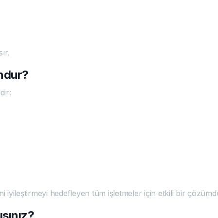
ır.
ndur?
dir:
i iyileştirmeyi hedefleyen tüm işletmeler için etkili bir çözümd
sınız?