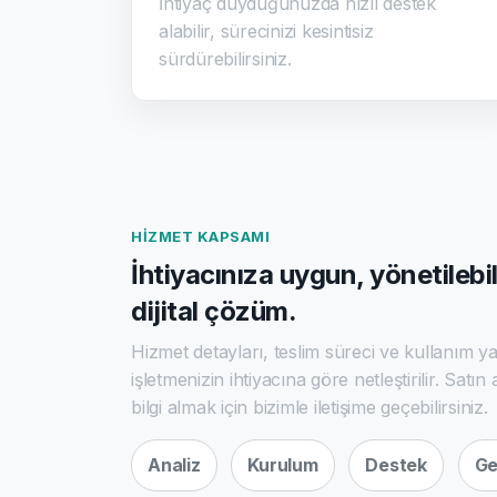
İhtiyaç duyduğunuzda hızlı destek
alabilir, sürecinizi kesintisiz
sürdürebilirsiniz.
HIZMET KAPSAMI
İhtiyacınıza uygun, yönetilebili
dijital çözüm.
Hizmet detayları, teslim süreci ve kullanım ya
işletmenizin ihtiyacına göre netleştirilir. Satı
bilgi almak için bizimle iletişime geçebilirsiniz.
Analiz
Kurulum
Destek
Ge