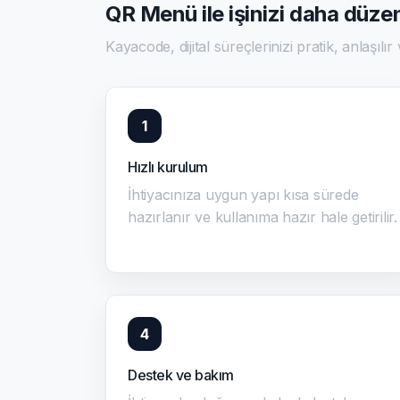
QR Menü ile işinizi daha düzen
Kayacode, dijital süreçlerinizi pratik, anlaşılır
1
Hızlı kurulum
İhtiyacınıza uygun yapı kısa sürede
hazırlanır ve kullanıma hazır hale getirilir.
4
Destek ve bakım