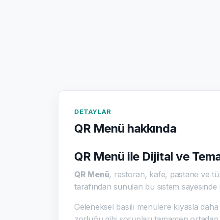
DETAYLAR
QR Menü hakkında
QR Menü ile Dijital ve Te
QR Menü
, restoran, kafe, pastane ve tüm
tarafından sunulan bu sistem sayesinde 
Geleneksel basılı menülere kıyasla daha 
zorluğu gibi sorunları tamamen ortadan k