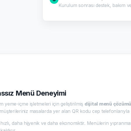
Kurulum sonrası destek, bakım ve gel
massız Menü Deneyimi
 yeme-içme işletmeleri için geliştirilmiş
dijital menü çözüm
müşterileriniz masalarda yer alan QR kodu cep telefonlarıyla
hızlı, daha hijyenik ve daha ekonomiktir. Menülerin yıpranma
aldırır.