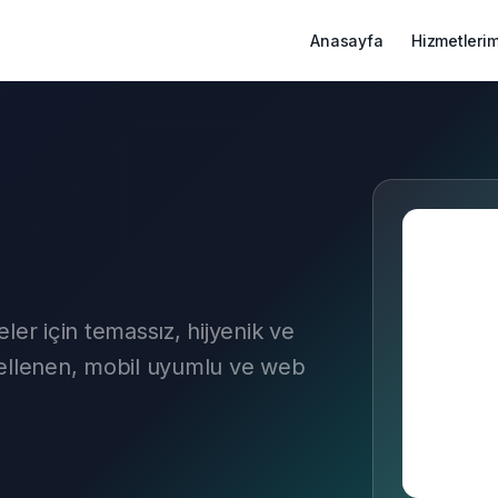
Anasayfa
Hizmetlerim
ler için temassız, hijyenik ve
cellenen, mobil uyumlu ve web