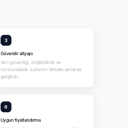
3
Güvenilir altyapı
Veri güvenliği, erişilebilirlik ve
sürdürülebilir kullanım dikkate alınarak
geliştirilir.
6
Uygun fiyatlandırma