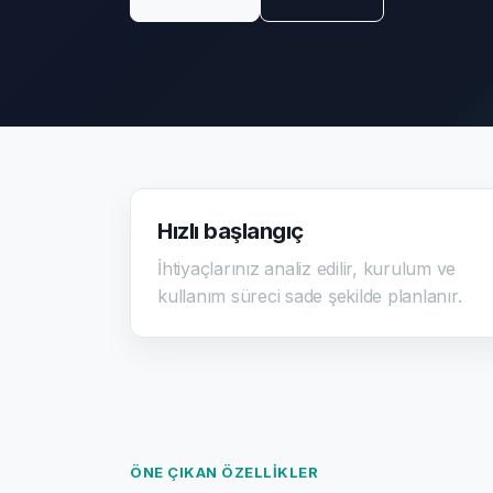
Hızlı başlangıç
İhtiyaçlarınız analiz edilir, kurulum ve
kullanım süreci sade şekilde planlanır.
ÖNE ÇIKAN ÖZELLIKLER