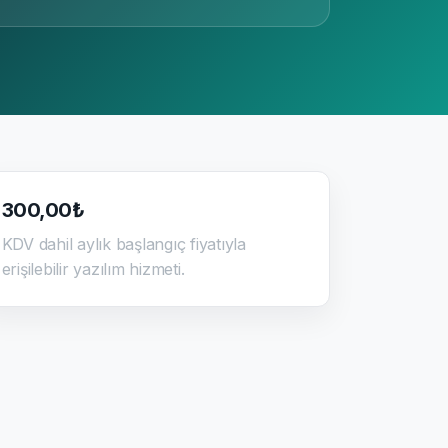
300,00₺
KDV dahil aylık başlangıç fiyatıyla
erişilebilir yazılım hizmeti.