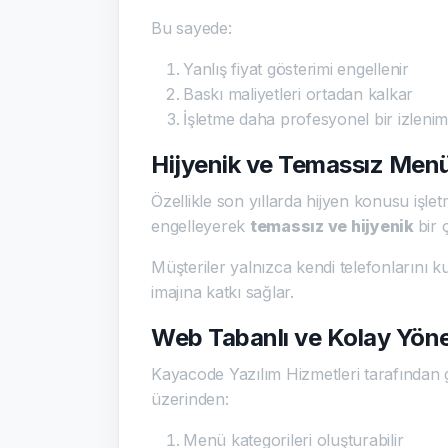
Bu sayede:
Yanlış fiyat gösterimi engellenir
Baskı maliyetleri ortadan kalkar
İşletme daha profesyonel bir izleni
Hijyenik ve Temassız Me
Özellikle son yıllarda hijyen konusu işl
engelleyerek
temassız ve hijyenik
bir
Müşteriler yalnızca kendi telefonlarını 
imajına katkı sağlar.
Web Tabanlı ve Kolay Yöne
Kayacode Yazılım Hizmetleri tarafından ge
üzerinden:
Menü kategorileri oluşturabilir