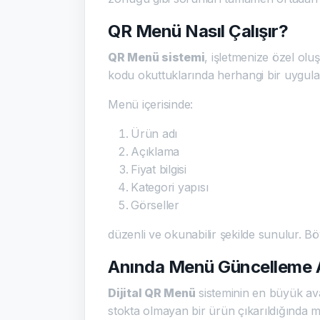
QR Menü Nasıl Çalışır?
QR Menü sistemi
, işletmenize özel olu
kodu okuttuklarında herhangi bir uygul
Menü içerisinde:
Ürün adı
Açıklama
Fiyat bilgisi
Kategori yapısı
Görseller
düzenli ve okunabilir şekilde sunulur. Bö
Anında Menü Güncelleme A
Dijital QR Menü
sisteminin en büyük avan
stokta olmayan bir ürün çıkarıldığında 