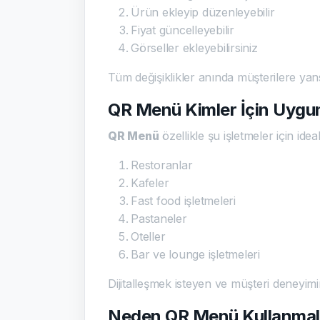
Ürün ekleyip düzenleyebilir
Fiyat güncelleyebilir
Görseller ekleyebilirsiniz
Tüm değişiklikler anında müşterilere yans
QR Menü Kimler İçin Uygu
QR Menü
özellikle şu işletmeler için ideal
Restoranlar
Kafeler
Fast food işletmeleri
Pastaneler
Oteller
Bar ve lounge işletmeleri
Dijitalleşmek isteyen ve müşteri deneyimin
Neden QR Menü Kullanmalı