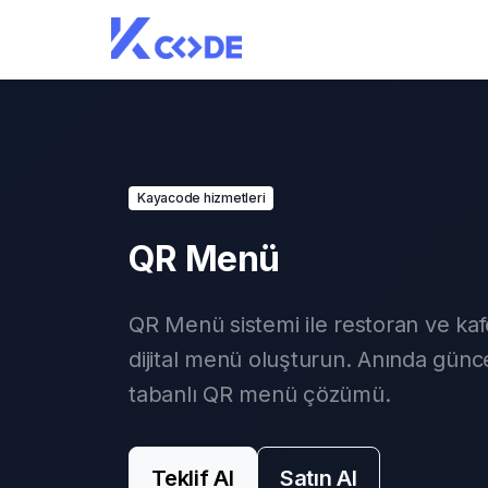
Kayacode hizmetleri
QR Menü
QR Menü sistemi ile restoran ve kafe
dijital menü oluşturun. Anında gün
tabanlı QR menü çözümü.
Teklif Al
Satın Al