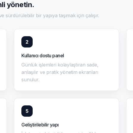
li yönetin.
 ve sürdürülebilir bir yapıya taşımak için çalışır.
2
Kullanıcı dostu panel
Günlük işlemleri kolaylaştıran sade,
anlaşılır ve pratik yönetim ekranları
sunulur.
5
Geliştirilebilir yapı