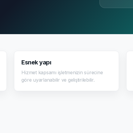
Esnek yapı
Hizmet kapsamı işletmenizin sürecine
göre uyarlanabilir ve geliştirilebilir.