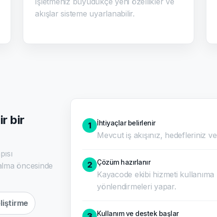
İşletmeniz büyüdükçe yeni özellikler ve
akışlar sisteme uyarlanabilir.
r bir
İhtiyaçlar belirlenir
1
Mevcut iş akışınız, hedefleriniz ve h
pısı
Çözüm hazırlanır
2
n alma öncesinde
Kayacode ekibi hizmeti kullanıma 
yönlendirmeleri yapar.
liştirme
Kullanım ve destek başlar
3